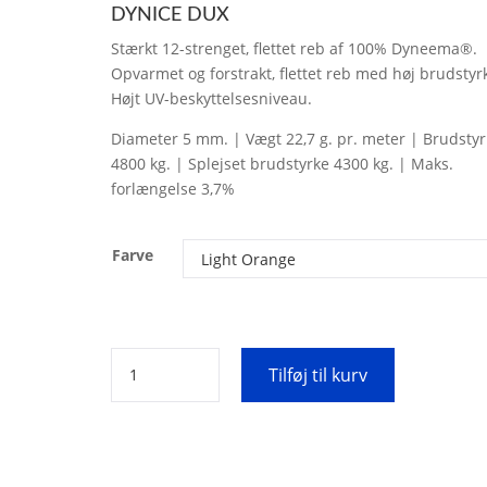
DYNICE DUX
Stærkt 12-strenget, flettet reb af 100% Dyneema®.
Opvarmet og forstrakt, flettet reb med høj brudstyr
Højt UV-beskyttelsesniveau.
Diameter 5 mm. | Vægt 22,7 g. pr. meter | Brudstyr
4800 kg. | Splejset brudstyrke 4300 kg. | Maks.
forlængelse 3,7%
Farve
5
Tilføj til kurv
mm
DynIce®
Dux
antal