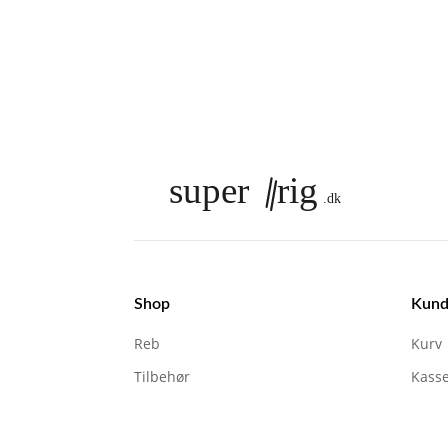
har
flere
varianter.
Mulighederne
kan
vælges
på
varesiden
Shop
Kund
Reb
Kurv
Tilbehør
Kass