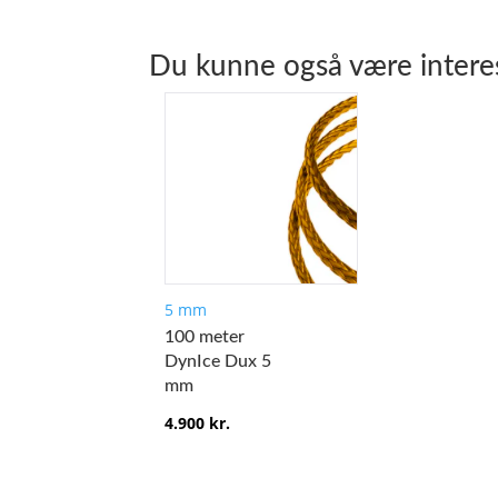
Du kunne også være intere
5 mm
100 meter
DynIce Dux 5
mm
4.900
kr.
Dette
vare