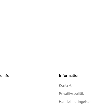
ST
Colligo
Marine®
antal
einfo
Information
Kontakt
e
Privatlivspolitik
Handelsbetingelser