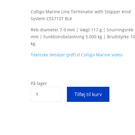
Colligo Marine Line Terminator with Stopper Knot
System CSS71ST BLK
Reb-diameter 7-9 mm | Vægt 117 g | Snurringsreb 
mm | Funktionsbelastning 5.000 kg | Brudstyrke 10
kg
Tekniske detaljer (pdf)
//
Colligo Marine video
På lager
Line
Tilføj til kurv
Terminator
with
Stopper
Knot
System
CSS71-