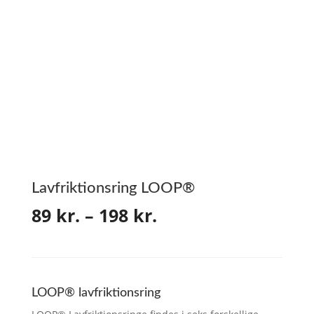
Lavfriktionsring LOOP®
Prisinterval:
89
kr.
–
198
kr.
89 kr.
til
198 kr.
LOOP® lavfriktionsring