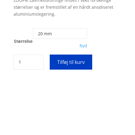
LOOP® Lavfriktionsringe findes i seks forskellige
størrelser og er fremstillet af en hårdt anodiseret
aluminiumslegering.
Størrelse
Ryd
Lavfriktionsring
Tilføj til kurv
LOOP®
antal