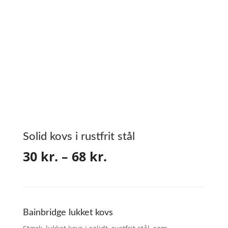
Solid kovs i rustfrit stål
Prisinterval:
30
kr.
–
68
kr.
30 kr.
til
68 kr.
Bainbridge lukket kovs