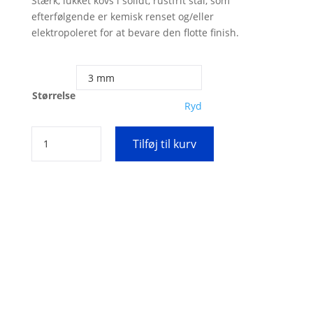
Stærk, lukket kovs i solidt, rustfrit stål, som
efterfølgende er kemisk renset og/eller
elektropoleret for at bevare den flotte finish.
Størrelse
Ryd
Solid
Tilføj til kurv
kovs
i
rustfrit
stål
antal