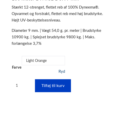
Stærkt 12-strenget, flettet reb af 100% Dyneema®.
Opvarmet og forstrakt, flettet reb med høj brudstyrke.
Højt UV-beskyttelsesniveau.
Diameter 9 mm. | Vægt 54,0 g. pr. meter | Brudstyrke
10900 kg. | Splejset brudstyrke 9800 kg. | Maks.
forlængelse 3,7%
Farve
Ryd
100
Tilføj til kurv
meter
DynIce®
Dux
9
mm