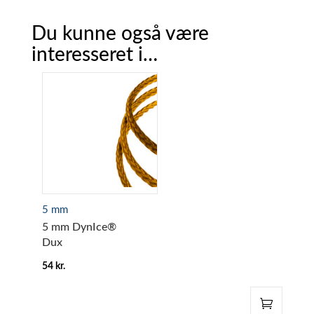
antal
Du kunne også være
interesseret i…
5 mm
5 mm DynIce®
Dux
54
kr.
Dette
vare