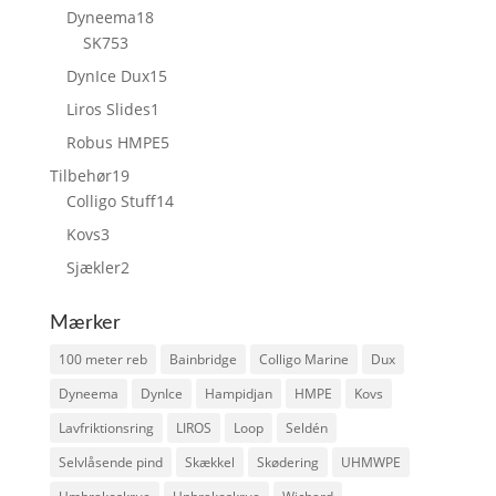
varer
18
Dyneema
18
3
varer
SK75
3
varer
15
DynIce Dux
15
varer
1
Liros Slides
1
vare
5
Robus HMPE
5
varer
19
Tilbehør
19
varer
14
Colligo Stuff
14
varer
3
Kovs
3
varer
2
Sjækler
2
varer
Mærker
100 meter reb
Bainbridge
Colligo Marine
Dux
Dyneema
DynIce
Hampidjan
HMPE
Kovs
Lavfriktionsring
LIROS
Loop
Seldén
Selvlåsende pind
Skækkel
Skødering
UHMWPE