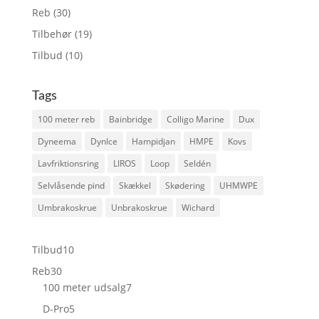
Reb
(30)
Tilbehør
(19)
Tilbud
(10)
Tags
100 meter reb
Bainbridge
Colligo Marine
Dux
Dyneema
DynIce
Hampidjan
HMPE
Kovs
Lavfriktionsring
LIROS
Loop
Seldén
Selvlåsende pind
Skækkel
Skødering
UHMWPE
Umbrakoskrue
Unbrakoskrue
Wichard
10
Tilbud
10
varer
30
Reb
30
varer
7
100 meter udsalg
7
varer
5
D-Pro
5