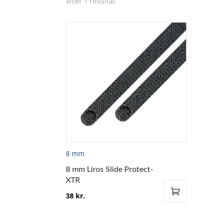
Viser 1 resultat
8 mm
8 mm Liros Slide Protect-
XTR
38
kr.
Dette