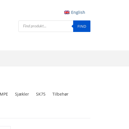
English
Products
FIND
search
HMPE
Sjækler
SK75
Tilbehør