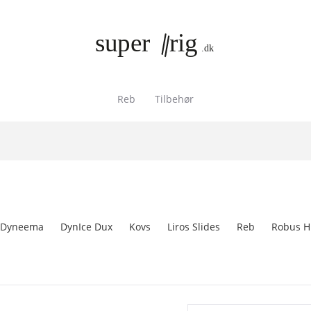
Reb
Tilbehør
Dyneema
DynIce Dux
Kovs
Liros Slides
Reb
Robus 