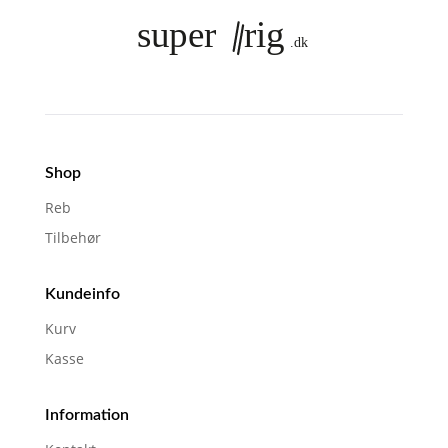
varianter.
Mulighederne
kan
vælges
på
varesiden
Shop
Reb
Tilbehør
Kundeinfo
Kurv
Kasse
Information