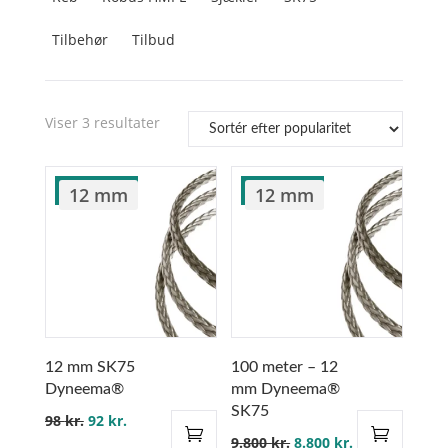
Tilbehør
Tilbud
Sorteret
Viser 3 resultater
efter
popularitet
TILBUD!
TILBUD!
12 mm
12 mm
12 mm SK75
100 meter – 12
Dyneema®
mm Dyneema®
SK75
Den
Den
98
kr.
92
kr.
Den
Den
9.800
kr.
8.800
kr.
oprindelige
aktuelle