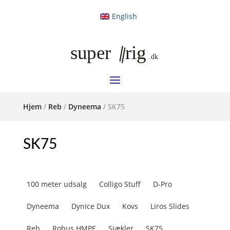
English
Hjem
/
Reb
/
Dyneema
/ SK75
SK75
100 meter udsalg
Colligo Stuff
D-Pro
Dyneema
DynIce Dux
Kovs
Liros Slides
Reb
Robus HMPE
Sjækler
SK75